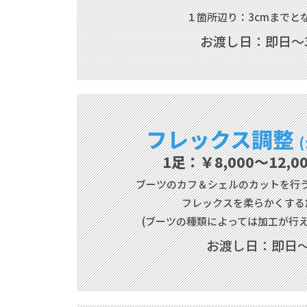
１箇所辺り：3cmまでと
お渡し日：即日～
フレックス調整
1足：￥8,000〜12,
ブーツのカフ＆シェルの
カットを行
フレックスを柔らかくする
(ブーツの種類によっては
加工が行え
お渡し日：即日～