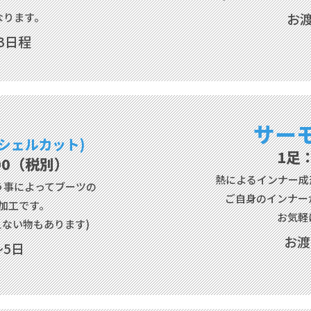
お
なります。
3日程
サー
(シェルカット)
1足：
000（税別）
熱によるインナー成
う事によってブーツの
ご自身のインナー
加工です。
お気軽
ない物もあります)
お渡
5日