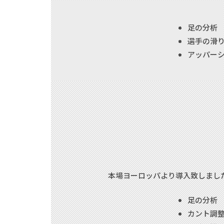
足の分析
選手の滑
アッパー
本場ヨーロッパより導入致しまし
足の分析
カント調