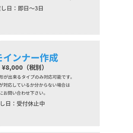
渡し日：即日～3日
モインナー作成
¥8,000（税別）
形が
出来るタイプのみ対応可能です。
が対応しているか
分からない場合は
にお問い合わせ下さい。
し日：受付休止中